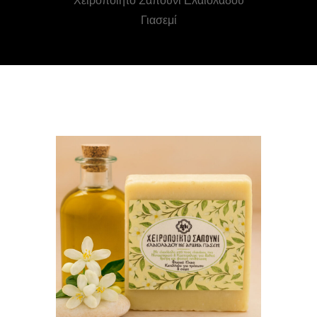
Χειροποίητο Σαπούνι Ελαιολάδου
Γιασεμί