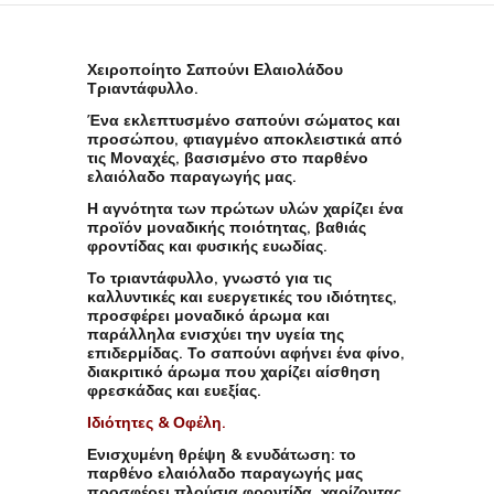
Χειροποίητο Σαπούνι Ελαιολάδου
Τριαντάφυλλο.
Ένα εκλεπτυσμένο σαπούνι σώματος και
προσώπου, φτιαγμένο
αποκλειστικά από
τις Μοναχές,
βασισμένο στο
παρθένο
ελαιόλαδο παραγωγής μας
.
Η αγνότητα των πρώτων υλών χαρίζει ένα
προϊόν μοναδικής ποιότητας, βαθιάς
φροντίδας και φυσικής ευωδίας.
Το τριαντάφυλλο, γνωστό για τις
καλλυντικές και ευεργετικές του ιδιότητες,
προσφέρει μοναδικό άρωμα και
παράλληλα ενισχύει την υγεία της
επιδερμίδας. Το σαπούνι αφήνει ένα φίνο,
διακριτικό άρωμα που χαρίζει αίσθηση
φρεσκάδας και ευεξίας.
Ιδιότητες & Οφέλη.
Ενισχυμένη θρέψη & ενυδάτωση
: το
παρθένο ελαιόλαδο παραγωγής μας
προσφέρει πλούσια φροντίδα, χαρίζοντας