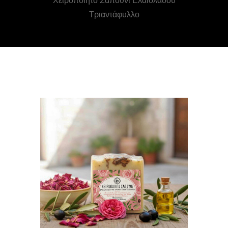
Χειροποίητο Σαπούνι Ελαιολάδου
Τριαντάφυλλο