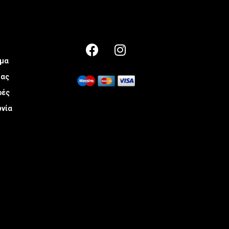
μα
μας
ρές
ωνία