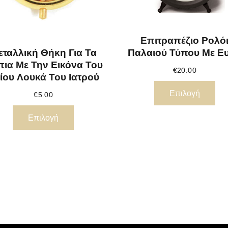
Επιτραπέζιο Ρολό
εταλλική Θήκη Για Τα
Παλαιού Τύπου Με Ε
ια Με Την Εικόνα Του
€
20.00
ίου Λουκά Του Ιατρού
Επιλογή
€
5.00
Επιλογή