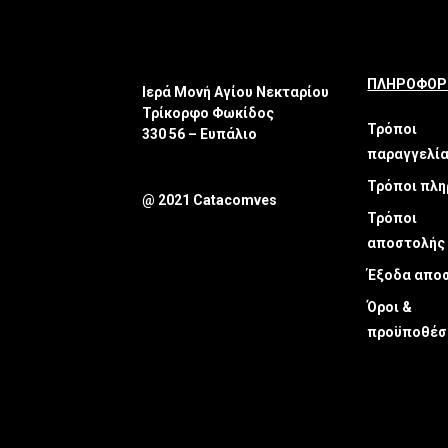
ΠΛΗΡΟΦΟΡ
Ιερά Μονή Αγίου Νεκταρίου
Τρίκορφο Φωκίδος
Τρόποι
330 56 – Ευπάλιο
παραγγελί
Τρόποι πλ
@ 2021 Catacomves
Τρόποι
αποστολής
Έξοδα απο
Όροι &
προϋποθέσ