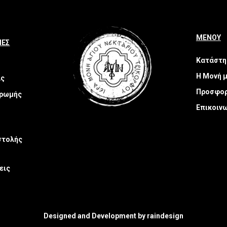
ΜΕΝΟΥ
ΙΕΣ
Κατάστη
Η Μονή 
ας
Προσφο
ηρωμής
Επικοιν
στολής
εις
Designed and Development by
raindesign