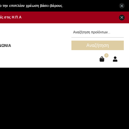
×
ο την επιπλέον χρέωση βάσει βάρους.
×
ς στις Η.Π.Α
Αναζήτηση
ΝΩΝΊΑ
0