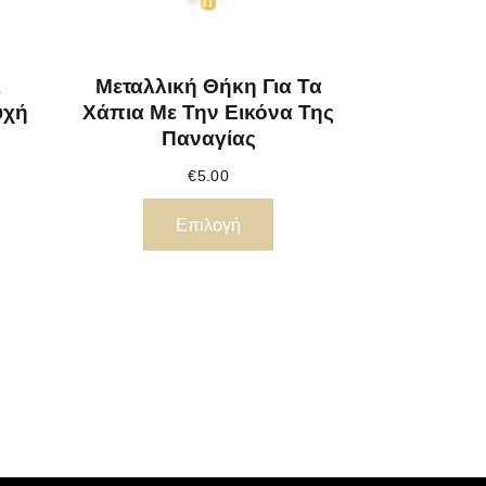
ι
Μεταλλική Θήκη Για Τα
υχή
Χάπια Με Την Εικόνα Της
Παναγίας
€
5.00
Επιλογή