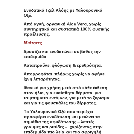
Ενυδατικό Τζελ Αλόης με Υαλουρονικό
Οξύ.
Από αγνή, οργανική Aloe Vera, χωρίς
συντηρητικά και συστατικά 100% φυσικής
προέλευσης.
Ιδιότητες
∆ροσίζει και ενυδατώνει σε βάθος την
επιδερµίδα.
Καταπραΰνει φλόγωση & ερυθρότητα.
Απορροφάται πλήρως χωρίς να αφήνει
ίχνη λιπαρότητας.
Ιδανικό για χρήση µετά από κάθε έκθεση
στον ήλιο, για ευαίσθητα δέρματα, για
τσιμπήματα εντόμων, για μετά το ξύρισμα
και για τις φουσκάλες του δέρματος.
To Υαλουρονικό Οξύ που περιέχει
προσφέρει ενυδάτωση και μειώνει τα
σημάδια της αφυδάτωσης – λεπτές
γραμμές και ρυτίδες – χαρίζοντας στην
επιδερμίδα πιο λεία και πιο σφριγηλή