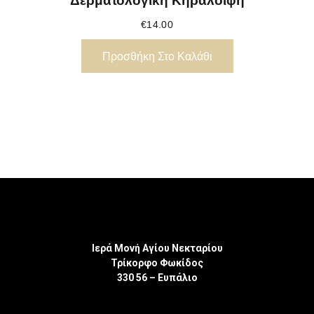
Δερματολογική Κηραλοιφή
€
14.00
Προσθήκη Στο Καλάθι
Ιερά Μονή Αγίου Νεκταρίου
Τρίκορφο Φωκίδος
330 56 – Ευπάλιο