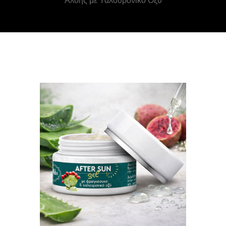
Αλόης με Υαλουρονικό Οξύ