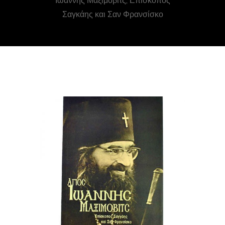
Ιωάννης Μαξίμοβιτς, Επίσκοπος
Σαγκάης και Σαν Φρανσίσκο