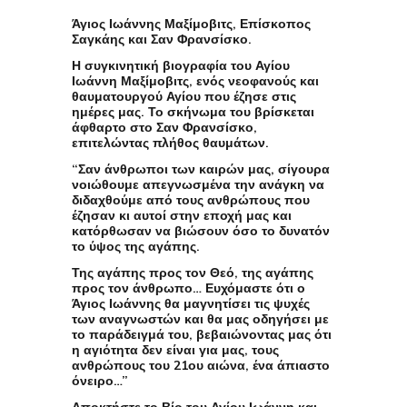
Άγιος Ιωάννης Μαξίμοβιτς, Επίσκοπος
Σαγκάης και Σαν Φρανσίσκο.
Η συγκινητική βιογραφία του
Αγίου
Ιωάννη Μαξίμοβιτς
, ενός νεοφανούς και
θαυματουργού Αγίου που έζησε στις
ημέρες μας. Το σκήνωμα του βρίσκεται
άφθαρτο στο Σαν Φρανσίσκο,
επιτελώντας πλήθος θαυμάτων.
“Σαν άνθρωποι των καιρών μας, σίγουρα
νοιώθουμε απεγνωσμένα την ανάγκη να
διδαχθούμε από τους ανθρώπους που
έζησαν κι αυτοί στην εποχή μας και
κατόρθωσαν να βιώσουν όσο το δυνατόν
το ύψος της αγάπης.
Της αγάπης προς τον Θεό, της αγάπης
προς τον άνθρωπο… Ευχόμαστε ότι ο
Άγιος Ιωάννης θα μαγνητίσει τις ψυχές
των αναγνωστών και θα μας οδηγήσει με
το παράδειγμά του, βεβαιώνοντας μας ότι
η αγιότητα δεν είναι για μας, τους
ανθρώπους του 21ου αιώνα, ένα άπιαστο
όνειρο…”