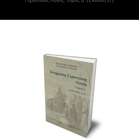
Γεροντικός Λόγος. Τόμος Β’ (Έκδοση Β΄)