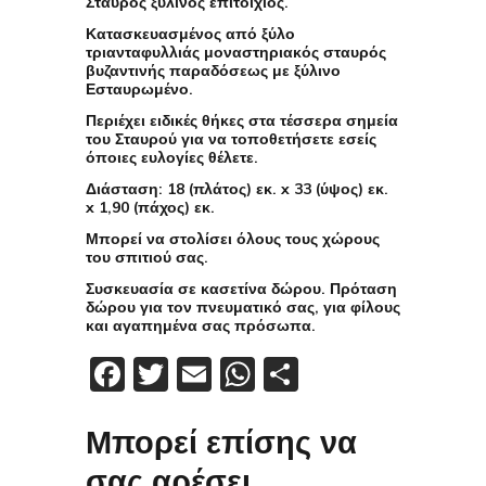
Σταυρός ξύλινος επιτοίχιος.
Κατασκευασμένος από ξύλο
τριανταφυλλιάς μοναστηριακός σταυρός
βυζαντινής παραδόσεως με ξύλινο
Εσταυρωμένο.
Περιέχει ειδικές θήκες στα τέσσερα σημεία
του Σταυρού για να τοποθετήσετε εσείς
όποιες ευλογίες θέλετε.
Διάσταση: 18 (πλάτος) εκ. x 33 (ύψος) εκ.
x 1,90 (πάχος) εκ.
Μπορεί να στολίσει όλους τους χώρους
του σπιτιού σας.
Συσκευασία σε κασετίνα δώρου. Πρόταση
δώρου για τον πνευματικό σας, για φίλους
και αγαπημένα σας πρόσωπα.
Facebook
Twitter
Email
WhatsApp
Μοιραστείτε
Μπορεί επίσης να
σας αρέσει…