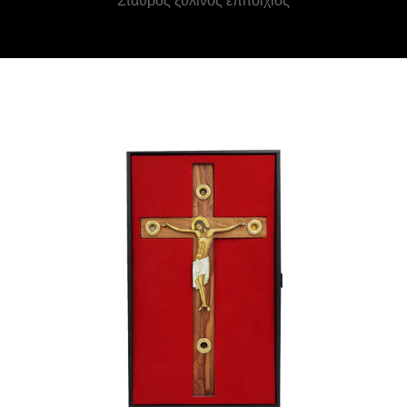
Σταυρός ξύλινος επιτοίχιος