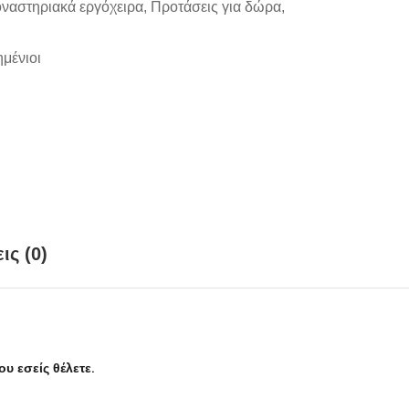
ναστηριακά εργόχειρα
,
Προτάσεις για δώρα
,
μένιοι
ις (0)
υ εσείς θέλετε.