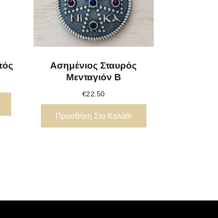
τός
Ασημένιος Σταυρός
Μενταγιόν Β
€
22.50
Προσθήκη Στο Καλάθι