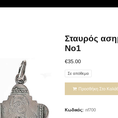
Σταυρός αση
Νο1
€
35.00
Σε απόθεμα
Προσθήκη Στο Καλάθ
Κωδικός:
nf700