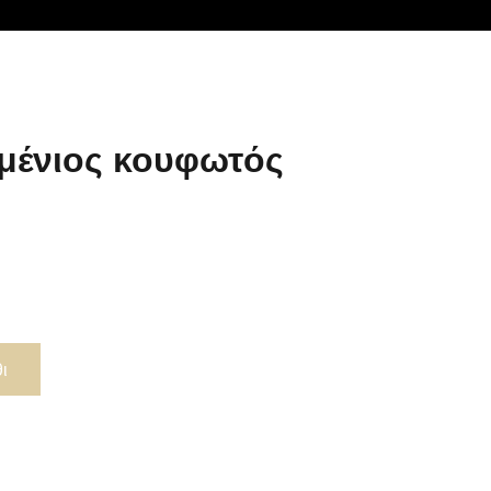
μένιος κουφωτός
ι