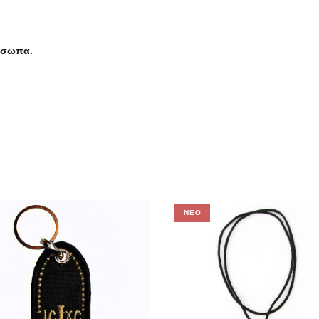
όσωπα.
είτε
ΝΈΟ