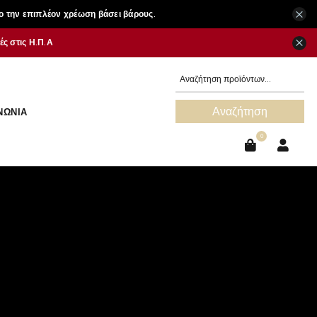
×
ο την επιπλέον χρέωση βάσει βάρους.
×
ς στις Η.Π.Α
Αναζήτηση
ΝΩΝΊΑ
0