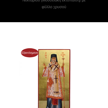
Νεκταρίου (Μουσειακή εκτύπωση) με
φύλλο χρυσού
Εξαντλημενο