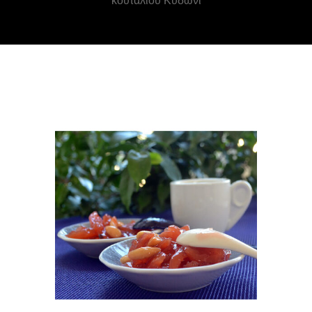
κουταλιού Κυδώνι