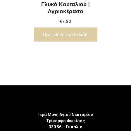
Γλυκό Κουταλιού |
Αγριοκέρασο
€
7.90
Προσθήκη Στο Καλάθι
Ιερά Μονή Αγίου Νεκταρίου
Τρίκορφο Φωκίδος
330 56 – Ευπάλιο