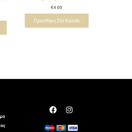
€
4.00
Προσθήκη Στο Καλάθι
μα
μας