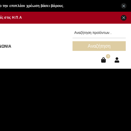
×
ο την επιπλέον χρέωση βάσει βάρους.
×
ς στις Η.Π.Α
Αναζήτηση
ΝΩΝΊΑ
0