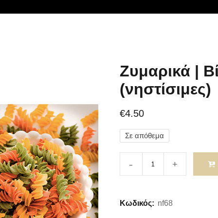
Ζυμαρικά | Β
(νηστίσιμες)
€
4.50
Σε απόθεμα
Κωδικός:
nf68