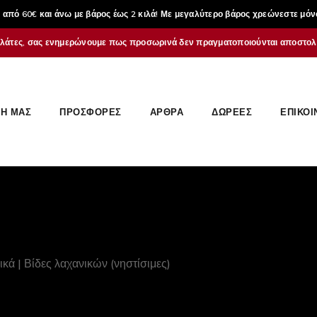
από 60€ και άνω με βάρος έως 2 κιλά! Με μεγαλύτερο βάρος χρεώνεστε μόν
λάτες, σας ενημερώνουμε πως προσωρινά δεν πραγματοποιούνται αποστολέ
Η ΜΑΣ
ΠΡΟΣΦΟΡΕΣ
ΆΡΘΡΑ
ΔΩΡΕΈΣ
ΕΠΙΚΟΙ
κά | Βίδες λαχανικών (νηστίσιμες)