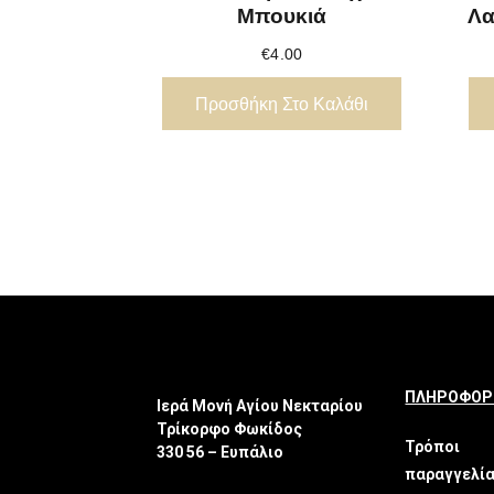
Μπουκιά
Λα
€
4.00
Προσθήκη Στο Καλάθι
ΠΛΗΡΟΦΟΡ
Ιερά Μονή Αγίου Νεκταρίου
Τρίκορφο Φωκίδος
Τρόποι
330 56 – Ευπάλιο
παραγγελί