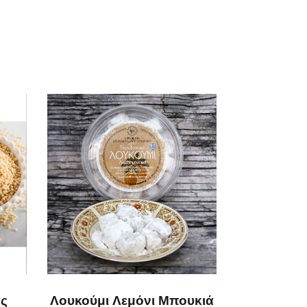
άς
Λουκούμι Λεμόνι Μπουκιά