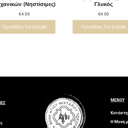
χανικών (νηστίσιμες)
Γλυκός
€
4.50
€
4.50
Προσθήκη Στο Καλάθι
Προσθήκη Στο Καλάθι
ΜΕΝΟΥ
ΙΕΣ
Κατάστη
Η Μονή 
ας