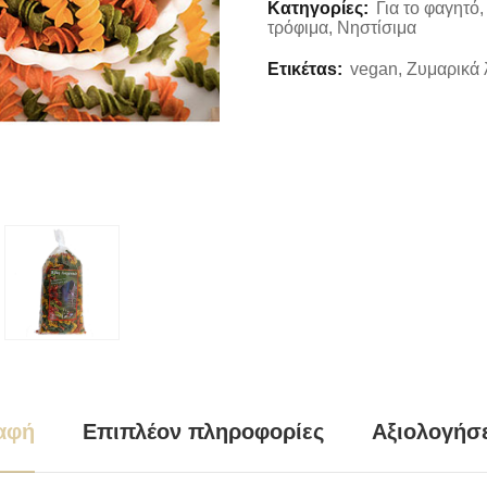
Κατηγορίες:
Για το φαγητό
τρόφιμα
,
Νηστίσιμα
Ετικέταs:
vegan
,
Ζυμαρικά 
αφή
Επιπλέον πληροφορίες
Αξιολογήσε