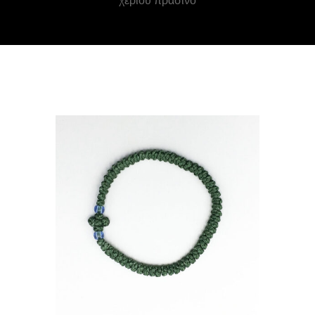
χεριού πράσινο