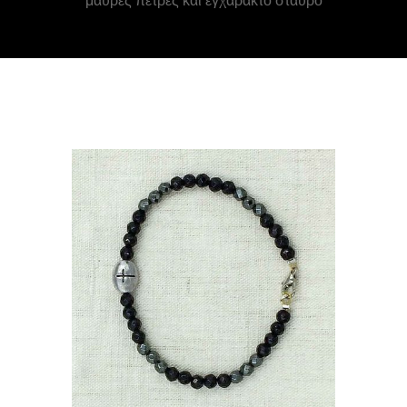
μαύρες πέτρες και εγχάρακτο σταυρό