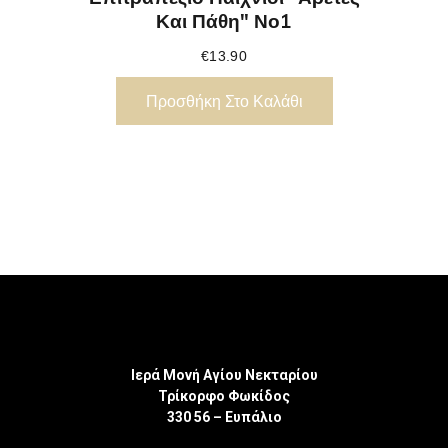
Και Πάθη" Νο1
€
13.90
Προσθήκη Στο Καλάθι
Ιερά Μονή Αγίου Νεκταρίου
Τρίκορφο Φωκίδος
330 56 – Ευπάλιο