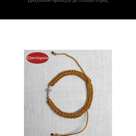
βραχιολάκι-φυλαχτό με σταυρό στρας
Εξαντλημενο