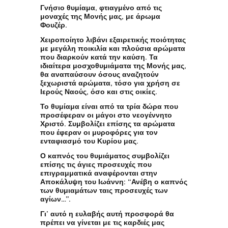
Γνήσιο θυμίαμα, φτιαγμένο από τις
μοναχές της Μονής μας, με άρωμα
Φουζέρ.
Χειροποίητο
λιβάνι
εξαιρετικής ποιότητας
με μεγάλη ποικιλία και πλούσια αρώματα
που διαρκούν κατά την καύση. Τα
ιδιαίτερα μοσχοθυμιάματα της Μονής μας,
θα αναπαύσουν όσους αναζητούν
ξεχωριστά αρώματα, τόσο για χρήση σε
Ιερούς Ναούς, όσο και στις οικίες.
Το θυμίαμα είναι από τα τρία δώρα που
προσέφεραν οι μάγοι στο νεογέννητο
Χριστό. Συμβολίζει επίσης τα αρώματα
που έφεραν οι μυροφόρες για τον
ενταφιασμό του Κυρίου μας.
Ο καπνός του θυμιάματος συμβολίζει
επίσης τις άγιες προσευχές που
επιγραμματικά αναφέρονται στην
Αποκάλυψη του Ιωάννη: “Ανέβη ο καπνός
των θυμιαμάτων ταις προσευχές των
αγίων…”.
Γι’ αυτό η ευλαβής αυτή προσφορά θα
πρέπει να γίνεται με τις καρδιές μας