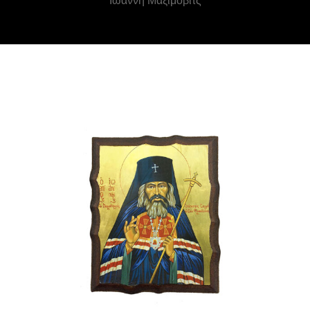
Ιωάννη Μαξίμοβιτς