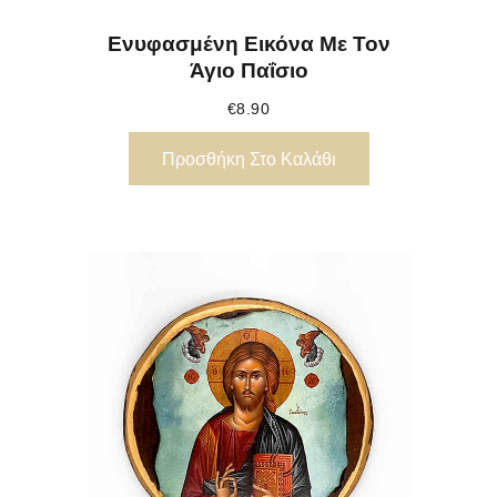
Ενυφασμένη Εικόνα Με Τον
Άγιο Παΐσιο
€
8.90
Προσθήκη Στο Καλάθι